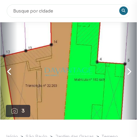
3
Início
São Paulo
Jardim das Graças
Terreno