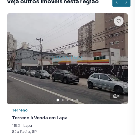
Veja outros imóveis nesta região
vender ou alugar seu imóvel muito mais rápido do que em
imobiliárias tradicionais. Já vendemos e locamos diversos
imóveis em São Paulo, especialmente em Lapa. Isso
porque temos uma equipe de marketing digital focada em
produzir campanhas específicas para São Paulo, o que
aumenta muito o número de contatos interessados e
tendo como consequência uma maior chance de vender ou
alugar seu imóvel mais rápido. Contamos também com um
time de programadores, corretores treinados e uma
central de atendimento preparada para atender
proprietários e inquilinos.
10
Terreno
Terreno à Venda em Lapa
1182
-
Lapa
São Paulo
,
SP