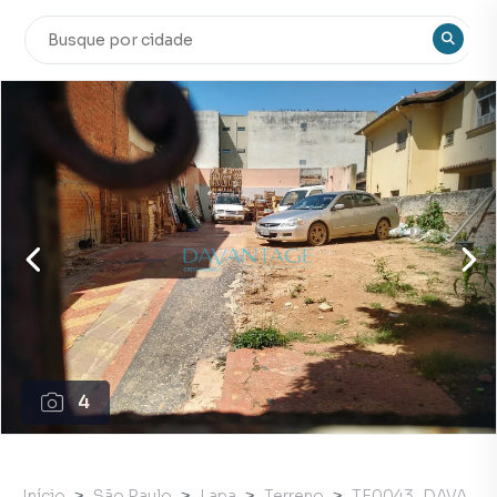
4
Início
São Paulo
Lapa
Terreno
TE0043_DAVA