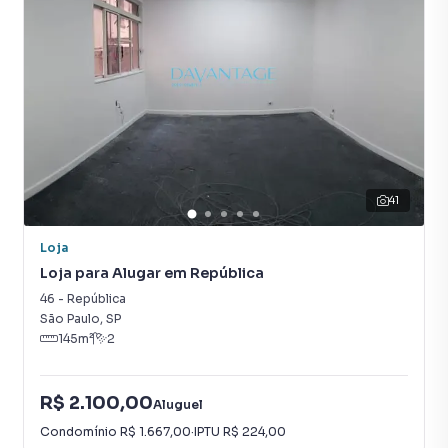
41
Loja
Loja para Alugar em República
46
-
República
São Paulo
,
SP
145
m²
2
R$ 2.100,00
Aluguel
Condomínio
R$ 1.667,00
·
IPTU
R$ 224,00