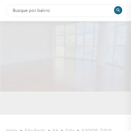
Início
São Paulo
Sé
Sala
SA0018_DAVA