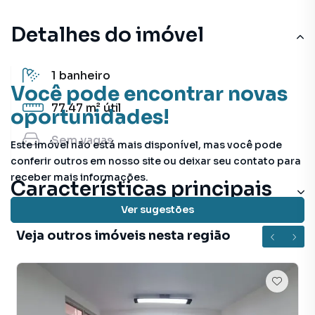
Detalhes do imóvel
1
banheiro
Você pode encontrar novas
77.47 m²
útil
oportunidades!
Sem
vagas
Este imóvel não está mais disponível, mas você pode
conferir outros em nosso site ou deixar seu contato para
receber mais informações.
Características principais
Ver sugestões
Veja outros imóveis nesta região