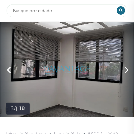
18
Início
São Paulo
Lapa
Sala
SA0071_DAVA