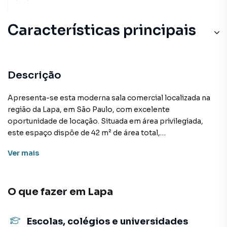
Características principais
Descrição
Apresenta-se esta moderna sala comercial localizada na
região da Lapa, em São Paulo, com excelente
oportunidade de locação. Situada em área privilegiada,
este espaço dispõe de 42 m² de área total,
proporcionando uma ótima opção para abrigar seu
Ver
mais
negócio.
A sala em questão conta com ótima iluminação natural,
O que fazer em
Lapa
piso elevado, além de estar totalmente preparada para
receber sua atividade comercial. Sua localização
estratégica na Lapa permite fácil acesso a importantes
Escolas, colégios e universidades
vias de circulação, facilitando a mobilidade de clientes e