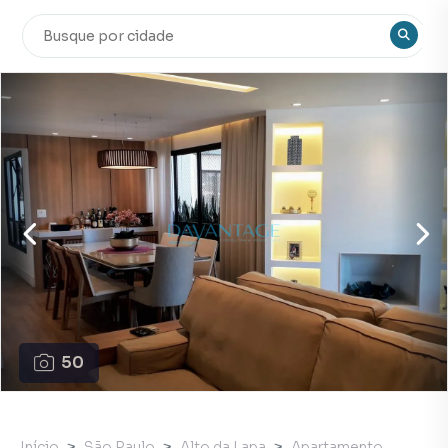
50
Início
São Paulo
Alto da Lapa
Apartamento