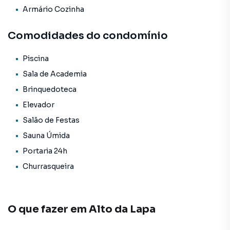
solidez de épocas passadas, mas foi completamente
Armário Cozinha
revitalizado com acabamentos modernos e de alta
qualidade.
Comodidades do condomínio
Localizado em um bairro tranquilo e arborizado, o Alto da
Piscina
Lapa oferece uma ampla gama de serviços, comércios e
facilidades. Próximo a supermercados, escolas,
Sala de Academia
restaurantes e opções de lazer, este local é perfeito para
Brinquedoteca
quem valoriza a praticidade no dia a dia.
Elevador
Não deixe passar a oportunidade de adquirir ou alugar este
Salão de Festas
imóvel único, que une elegância, conforto e uma excelente
Sauna Úmida
localização. Entre em contato conosco para agendar uma
Portaria 24h
visita e conhecer de perto todos os detalhes deste incrível
Churrasqueira
apartamento no Alto da Lapa, em São Paulo.
Apartamento para Venda em região valorizada do bairro
O que fazer em
Alto da Lapa
Alto da Lapa, em São Paulo. Não encontrou o que
procurava ou deseja mais informações sobre