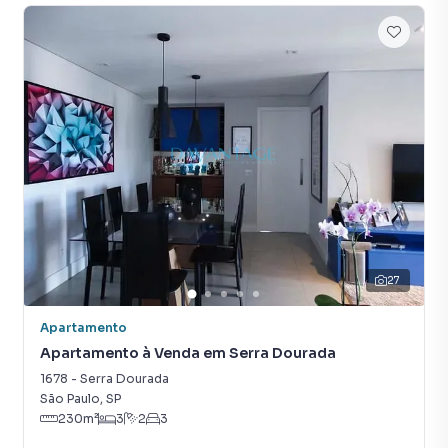
27
Apartamento
Apartamento à Venda em Serra Dourada
1678
-
Serra Dourada
São Paulo
,
SP
230
m²
3
2
3