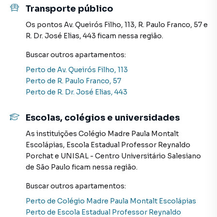
Apartamento em São Paulo? Entre em contato com nossa
Transporte público
equipe pelo telefone (11) 96351-0116.
Os pontos
Av. Queirós Filho, 113
,
R. Paulo Franco, 57
e
R. Dr. José Elias, 443
ficam nessa região.
A Davantage consultoria imobiliária tem mais opções de
apartamentos, casas residenciais e comerciais, sobrados,
Buscar outros
apartamentos
:
terrenos, lojas e barracões para venda ou locação, além de
Perto de
Av. Queirós Filho, 113
empreendimentos em construção ou lançamentos na
Perto de
R. Paulo Franco, 57
planta em Alto da Lapa e em outras regiões de São Paulo.
Perto de
R. Dr. José Elias, 443
Aqui você encontra milhares de ofertas para encontrar o
imóvel que mais combina com seu estilo de vida.
Escolas, colégios e universidades
Negocie seu imóvel de forma totalmente online, com
As instituições
Colégio Madre Paula Montalt
segurança e tranquilidade. Na Davantage consultoria
Escolápias
,
Escola Estadual Professor Reynaldo
imobiliária você consegue comprar ou alugar um imóvel
Porchat
e
UNISAL - Centro Universitário Salesiano
em São Paulo mesmo não estando na cidade e com a
de São Paulo
ficam nessa região.
praticidade de fazer tudo online, direto do seu computador
ou smartphone. Nós criamos soluções inovadoras para
Buscar outros
apartamentos
:
simplificar a relação de proprietários, inquilinos e
Perto de
Colégio Madre Paula Montalt Escolápias
compradores com o mercado imobiliário.
Perto de
Escola Estadual Professor Reynaldo