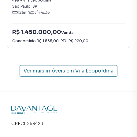
499
-
Vila Leopoldina
São Paulo
,
SP
125
m²
3
4
3
R$ 1.450.000,00
Venda
Condomínio
R$ 1.585,00
·
IPTU
R$ 220,00
Ver mais imóveis em
Vila Leopoldina
CRECI:
26842J