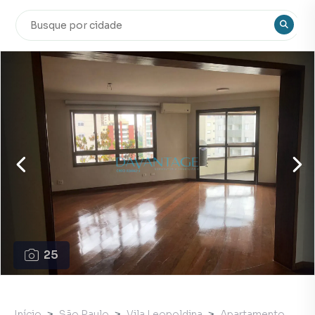
25
Início
São Paulo
Vila Leopoldina
Apartamento