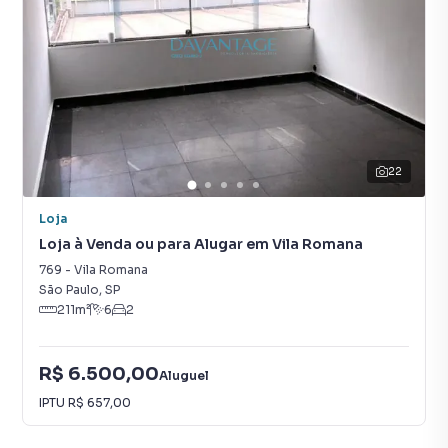
22
Loja
Loja à Venda ou para Alugar em Vila Romana
769
-
Vila Romana
São Paulo
,
SP
211
m²
6
2
R$ 6.500,00
Aluguel
IPTU
R$ 657,00