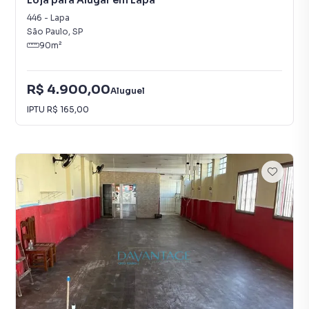
Loja para Alugar em Lapa
446
-
Lapa
São Paulo
,
SP
90
m²
R$ 4.900,00
Aluguel
IPTU
R$ 165,00