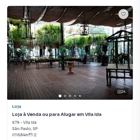
24
Loja
Loja à Venda ou para Alugar em Vila Ida
679
-
Vila Ida
São Paulo
,
SP
584
m²
2