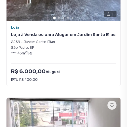
16
Loja
Loja à Venda ou para Alugar em Jardim Santo Elias
2259
-
Jardim Santo Elias
São Paulo
,
SP
145
m²
2
R$ 6.000,00
Aluguel
IPTU
R$ 400,00