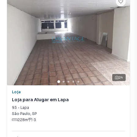
24
Loja
Loja para Alugar em Lapa
93
-
Lapa
São Paulo
,
SP
228
m²
3