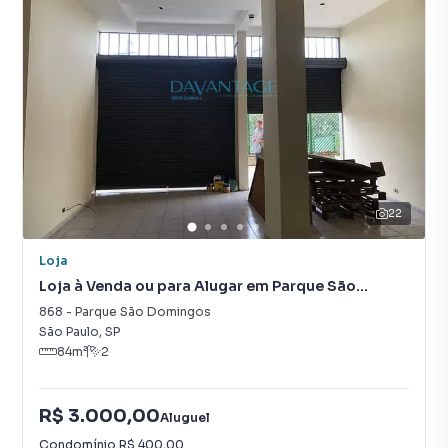
22
Loja
Loja à Venda ou para Alugar em Parque São
Domingos
868
-
Parque São Domingos
São Paulo
,
SP
84
m²
2
R$ 3.000,00
Aluguel
Condomínio
R$ 400,00