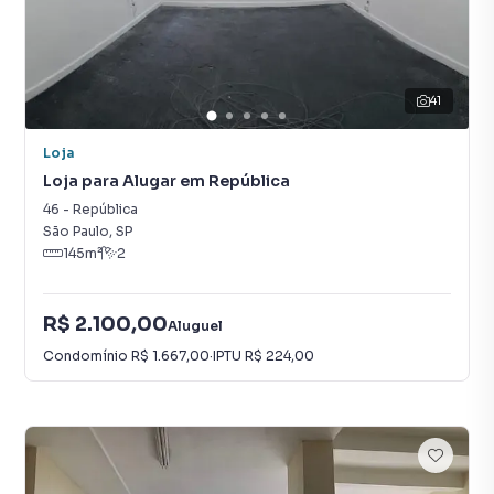
41
Loja
Loja para Alugar em República
46
-
República
São Paulo
,
SP
145
m²
2
R$ 2.100,00
Aluguel
Condomínio
R$ 1.667,00
·
IPTU
R$ 224,00