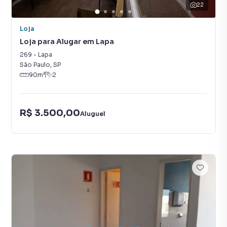
22
Loja
Loja para Alugar em Lapa
269
-
Lapa
São Paulo
,
SP
90
m²
2
R$ 3.500,00
Aluguel