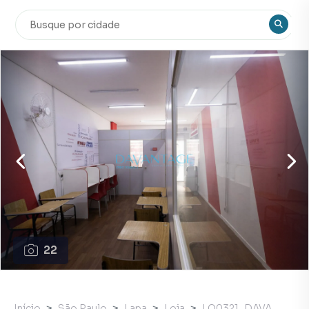
22
Início
São Paulo
Lapa
Loja
LO0321_DAVA