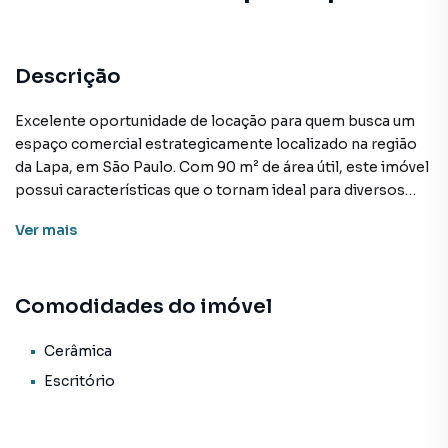
Descrição
Excelente oportunidade de locação para quem busca um
espaço comercial estrategicamente localizado na região
da Lapa, em São Paulo. Com 90 m² de área útil, este imóvel
possui características que o tornam ideal para diversos
tipos de negócios, como lojas, escritórios ou prestação
Ver
mais
de serviços.
O imóvel conta com uma amplo salão, piso de cerâmica,
Comodidades do imóvel
cozinha/copa, portão elétrico, com ótima iluminação
natural, proporcionando um ambiente agradável e
funcional. Além disso, conta com dois banheiros,
Cerâmica
garantindo conforto e comodidade aos usuários.
Escritório
Atualmente desocupado, o imóvel está pronto para
receber seu novo inquilino e suas atividades.