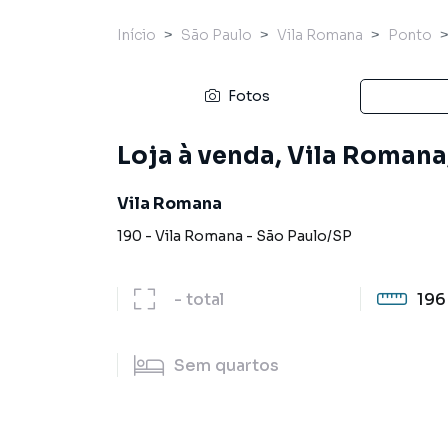
Início
São Paulo
Vila Romana
Ponto
Fotos
Loja à venda, Vila Romana
Vila Romana
190
-
Vila Romana
-
São Paulo
/
SP
-
total
196
Sem
quartos