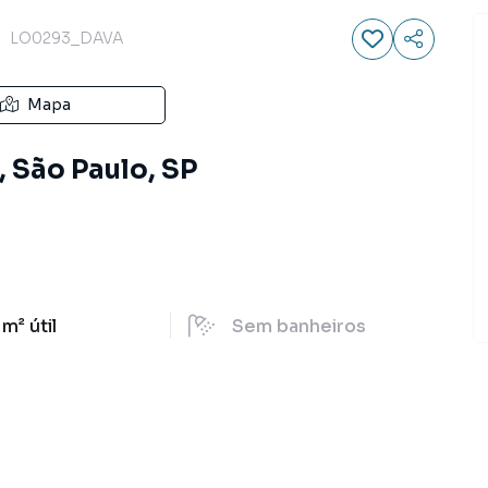
LO0293_DAVA
Mapa
, São Paulo, SP
 m²
útil
Sem
banheiros