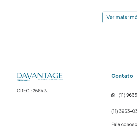
Ver mais im
Contato
CRECI:
26842J
(11) 963
(11) 3853-0
Fale conos