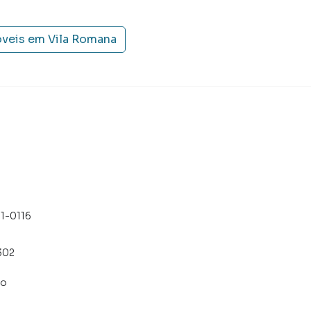
óveis em
Vila Romana
51-0116
302
co