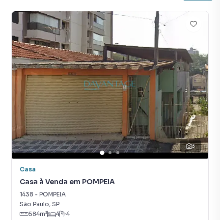
3
Casa
Casa à Venda em POMPEIA
1438
-
POMPEIA
São Paulo
,
SP
584
m²
4
4