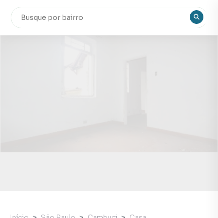
Início
São Paulo
Cambuci
Casa