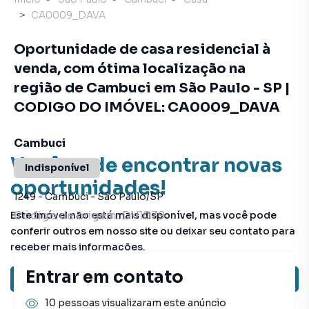
CA0009_DAVA
Oportunidade de casa residencial à
venda, com ótima localização na
região de Cambuci em São Paulo - SP |
CODIGO DO IMÓVEL: CA0009_DAVA
Cambuci
Você pode encontrar novas
Indisponível
oportunidades!
1249
-
Cambuci
-
São Paulo
/
SP
Código de origem:
DV1039
Este imóvel não está mais disponível, mas você pode
conferir outros em nosso site ou deixar seu contato para
receber mais informações.
Entrar em contato
Ver sugestões
10 pessoas visualizaram este anúncio