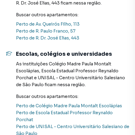
desejável de São Paulo.
R. Dr. José Elias, 443
ficam nessa região.
Agende uma visita e descubra todas as vantagens deste
Buscar outros
apartamentos
:
apartamento em Alto da Lapa. Uma moradia que irá
Perto de
Av. Queirós Filho, 113
superar suas expectativas.
Perto de
R. Paulo Franco, 57
Perto de
R. Dr. José Elias, 443
Apartamento para Aluguel em região valorizada do bairro
Escolas, colégios e universidades
Alto da Lapa, em São Paulo. Não encontrou o que
procurava ou deseja mais informações sobre
As instituições
Colégio Madre Paula Montalt
Apartamento em São Paulo? Entre em contato com nossa
Escolápias
,
Escola Estadual Professor Reynaldo
equipe pelo telefone (11) 96351-0116.
Porchat
e
UNISAL - Centro Universitário Salesiano
de São Paulo
ficam nessa região.
A Davantage consultoria imobiliária tem mais opções de
Buscar outros
apartamentos
:
apartamentos, casas residenciais e comerciais, sobrados,
terrenos, lojas e barracões para venda ou locação, além de
Perto de
Colégio Madre Paula Montalt Escolápias
empreendimentos em construção ou lançamentos na
Perto de
Escola Estadual Professor Reynaldo
planta em Alto da Lapa e em outras regiões de São Paulo.
Porchat
Aqui você encontra milhares de ofertas para encontrar o
Perto de
UNISAL - Centro Universitário Salesiano de
imóvel que mais combina com seu estilo de vida.
São Paulo