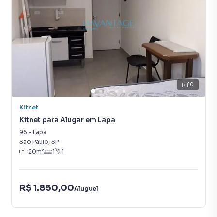
Sala de estar
10
Kitnet
Kitnet para Alugar em Lapa
96
-
Lapa
São Paulo
,
SP
20
m²
1
1
R$ 1.850,00
Aluguel