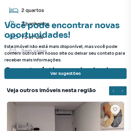
2
quartos
Você pode encontrar novas
2
banheiros
oportunidades!
75 m²
útil
Este imóvel não está mais disponível, mas você pode
Sem
vagas
conferir outros em nosso site ou deixar seu contato para
receber mais informações.
Características principais
Ver sugestões
Armário no Quarto
Veja outros imóveis nesta região
Piso Laminado
Sala de Jantar
Lavanderia