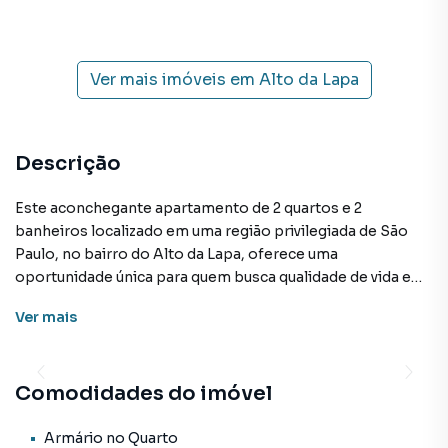
Ver mais imóveis em
Alto da Lapa
Descrição
Este aconchegante apartamento de 2 quartos e 2
banheiros localizado em uma região privilegiada de São
Paulo, no bairro do Alto da Lapa, oferece uma
oportunidade única para quem busca qualidade de vida e
praticidade no dia a dia. Com uma área útil de 75m², o
Ver
mais
imóvel apresenta amplos espaços e uma planta bem
distribuída, proporcionando conforto e funcionalidade
aos seus moradores.
Comodidades do imóvel
A unidade conta com piso laminado em toda a área social,
conferindo um aspecto moderno e elegante. A cozinha é
Armário no Quarto