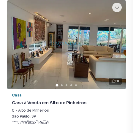
28
Casa
Casa à Venda em Alto de Pinheiros
0
-
Alto de Pinheiros
São Paulo
,
SP
574
m²
6
9
4