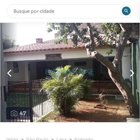
47
Início
São Paulo
Lapa
Sobrado