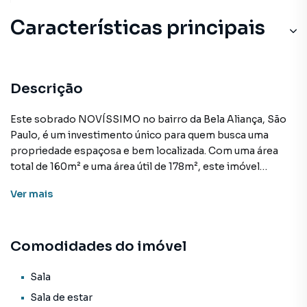
Características principais
Descrição
Este sobrado NOVÍSSIMO no bairro da Bela Aliança, São
Paulo, é um investimento único para quem busca uma
propriedade espaçosa e bem localizada. Com uma área
total de 160m² e uma área útil de 178m², este imóvel
oferece amplos espaços para uma vida confortável.
Ver
mais
A propriedade conta com 2 suítes, além de 2 salas,
proporcionando ótima distribuição dos ambientes. Os
Comodidades do imóvel
pisos em porcelanato e vinílico conferem sofisticação e
praticidade aos cômodos. A cozinha e a copa, garantem
facilidade no preparo das refeições, enquanto a lavanderia
Sala
oferece comodidade na realização das tarefas domésticas,
Sala de estar