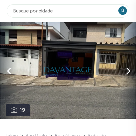
19
Início
São Paulo
Bela Aliança
Sobrado