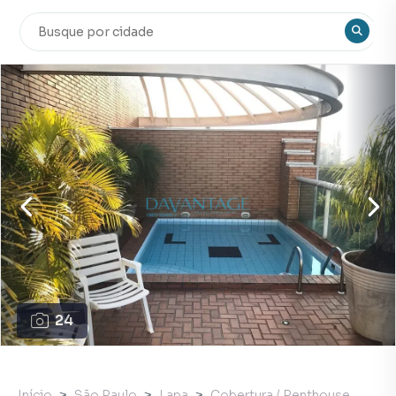
24
Início
São Paulo
Lapa
Cobertura / Penthouse