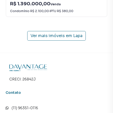
R$ 1.390.000,00
Venda
Cobertura Espetacular na Lapa - O Seu Refúgio no Coração
Condomínio
R$ 2.100,00
·
IPTU
R$ 380,00
da Cidade
Se você está procurando uma propriedade que une luxo,
conforto e uma localização privilegiada, esta cobertura é a
Ver mais imóveis em
Lapa
escolha ideal. Com seus generosos 239m², esta é uma
oportunidade única de adquirir um espaço que oferece o
melhor da vida urbana em um ambiente exclusivo e
sofisticado.
Principais Atributos da Cobertura:
Área Espaçosa: Com 239 metros quadrados de puro
CRECI:
26842J
requinte, esta cobertura oferece espaço de sobra para
acomodar todas as suas necessidades e desejos.
Contato
Piscina Privativa: Imagine desfrutar de um mergulho
refrescante em sua própria piscina privativa, com vistas
(11) 96351-0116
panorâmicas da cidade. Esta cobertura proporciona uma