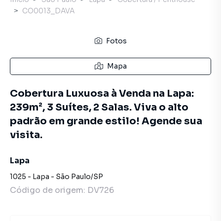
CO0013_DAVA
Fotos
Mapa
Cobertura Luxuosa à Venda na Lapa:
239m², 3 Suítes, 2 Salas. Viva o alto
padrão em grande estilo! Agende sua
visita.
Lapa
1025
-
Lapa
-
São Paulo
/
SP
Código de origem:
DV726