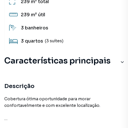
239 m²
total
239 m²
útil
3
banheiros
3
quartos
(3 suítes)
Características principais
Descrição
Cobertura ótima oportunidade para morar
confortavelmente e com excelente localização.
Bem-vindo(a) a um mundo de requinte e elegância na