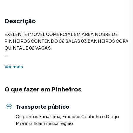
Descrição
EXELENTE IMOVEL COMERCIAL EM AREA NOBRE DE
PINHEIROS CONTENDO 06 SALAS 03 BANHEIROS COPA
QUINTAL E 02 VAGAS.
Ver
mais
Casa para Aluguel em região valorizada do bairro
Pinheiros, em São Paulo. Não encontrou o que procurava
ou deseja mais informações sobre Casa em São Paulo?
O que fazer em
Pinheiros
Entre em contato com nossa equipe pelo telefone (11)
96351-0116.
Transporte público
A Davantage consultoria imobiliária tem mais opções de
apartamentos, casas residenciais e comerciais, sobrados,
Os pontos
Faria Lima
,
Fradique Coutinho
e
Diogo
terrenos, lojas e barracões para venda ou locação, além de
Moreira
ficam nessa região.
empreendimentos em construção ou lançamentos na