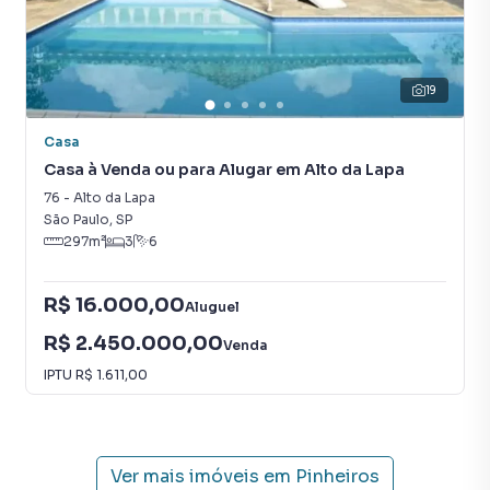
19
Casa
Casa à Venda ou para Alugar em Alto da Lapa
76
-
Alto da Lapa
São Paulo
,
SP
297
m²
3
6
R$ 16.000,00
Aluguel
R$ 2.450.000,00
Venda
IPTU
R$ 1.611,00
Ver mais imóveis em
Pinheiros