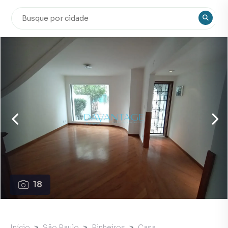
18
Início
São Paulo
Pinheiros
Casa