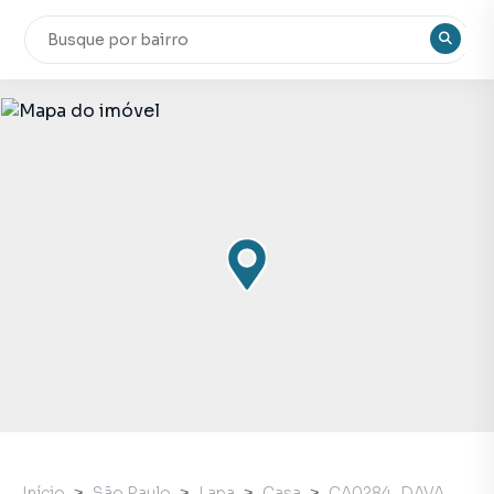
Início
São Paulo
Lapa
Casa
CA0284_DAVA