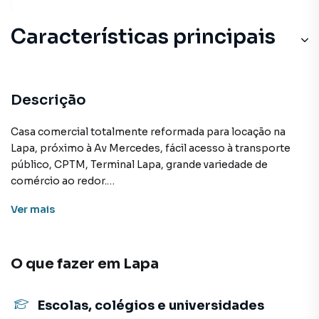
Características principais
Descrição
Casa comercial totalmente reformada para locação na
Lapa, próximo à Av Mercedes, fácil acesso à transporte
público, CPTM, Terminal Lapa, grande variedade de
comércio ao redor.
O ímovel possui salão, com um escritório, 02 banheiros,
Ver
mais
copa, área externa.
AT de 140 m²
O que fazer em
Lapa
Casa para Aluguel em região valorizada do bairro Lapa, em
São Paulo. Não encontrou o que procurava ou deseja mais
Escolas, colégios e universidades
informações sobre Casa em São Paulo? Entre em contato