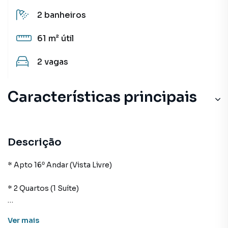
2
banheiros
61 m²
útil
2
vagas
Características principais
Descrição
* Apto 16⁰ Andar (Vista Livre)
* 2 Quartos (1 Suíte)
* 2 Banheiros
Ver
mais