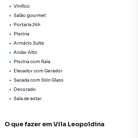
*Playground
Vinílico
Salão gourmet
*Piscina
Portaria 24h
*Churrasqueira
Piscina
Armário Suíte
*Máquina de Gelo
Andar Alto
*Brinquedoteca
Piscina com Raia
Elevador com Gerador
*Salão de Jogos
Sacada com Skin Glass
Decorado
*Academia
Sala de estar
*Salão de Festas
*Salão Gourmet
O que fazer em
Vila Leopoldina
*Sala de Massagem