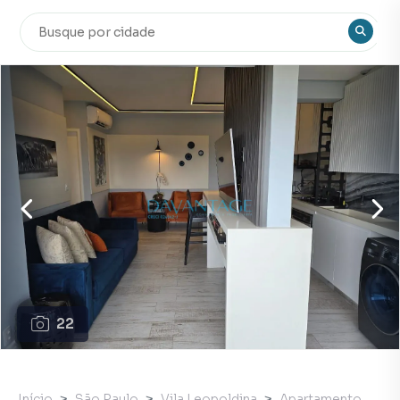
22
Início
São Paulo
Vila Leopoldina
Apartamento