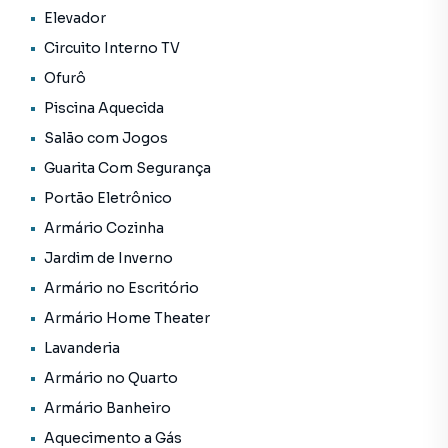
*2 Banquetas
Elevador
*1 Sofá
Circuito Interno TV
*2 Puffs de Cerâmica
*1 Mesa de Jantar
Ofurô
*4 Cadeiras
Piscina Aquecida
*1 Banco Baú
Salão com Jogos
*1 Quadro Ímã p/ Temperos
*1 Coifa
Guarita Com Segurança
*1 CookTop
Portão Eletrônico
*1 Forno
Armário Cozinha
*1 Máquina de Lavar-Louças
*2 Quadros da Sala
Jardim de Inverno
*1 Luminária Painel
Armário no Escritório
*4 Pendentes Decorativos
Armário Home Theater
Lavanderia
*Áreas Comuns*
Armário no Quarto
Armário Banheiro
*Bicicletário
Aquecimento a Gás