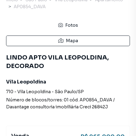
AP0854_DAVA
Fotos
Mapa
LINDO APTO VILA LEOPOLDINA,
DECORADO
Vila Leopoldina
710
-
Vila Leopoldina
-
São Paulo
/
SP
Número de blocos/torres:
01
cód.
AP0854_DAVA
/
Davantage consultoria imobiliária
Creci
26842J