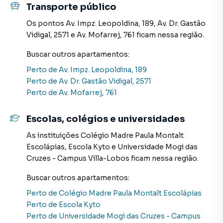
Transporte público
Os pontos
Av. Impz. Leopoldina, 189
,
Av. Dr. Gastão
Apartamento para Venda em região valorizada do bairro
Vidigal, 2571
e
Av. Mofarrej, 761
ficam nessa região.
Vila Leopoldina, em São Paulo. Não encontrou o que
procurava ou deseja mais informações sobre
Buscar outros
apartamentos
:
Apartamento em São Paulo? Entre em contato com nossa
Perto de
Av. Impz. Leopoldina, 189
equipe pelo telefone (11) 96351-0116.
Perto de
Av. Dr. Gastão Vidigal, 2571
Perto de
Av. Mofarrej, 761
A Davantage consultoria imobiliária tem mais opções de
apartamentos, casas residenciais e comerciais, sobrados,
terrenos, lojas e barracões para venda ou locação, além de
Escolas, colégios e universidades
empreendimentos em construção ou lançamentos na
As instituições
Colégio Madre Paula Montalt
planta em Vila Leopoldina e em outras regiões de São
Escolápias
,
Escola Kyto
e
Universidade Mogi das
Paulo. Aqui você encontra milhares de ofertas para
Cruzes - Campus Villa-Lobos
ficam nessa região.
encontrar o imóvel que mais combina com seu estilo de
vida.
Buscar outros
apartamentos
:
Perto de
Colégio Madre Paula Montalt Escolápias
Negocie seu imóvel de forma totalmente online, com
Perto de
Escola Kyto
segurança e tranquilidade. Na Davantage consultoria
Perto de
Universidade Mogi das Cruzes - Campus
imobiliária você consegue comprar ou alugar um imóvel