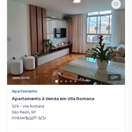
time de programadores, corretores treinados e uma
central de atendimento preparada para atender
proprietários e inquilinos.
34
Apartamento
Apartamento à Venda em Vila Romana
329
-
Vila Romana
São Paulo
,
SP
93
m²
2
3
1