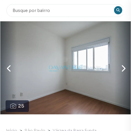
25
Início
São Paulo
Várzea da Barra Funda