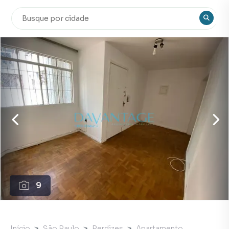
9
Início
São Paulo
Perdizes
Apartamento