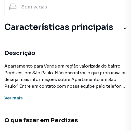
Sem
vagas
Características principais
Descrição
Apartamento para Venda em região valorizada do bairro
Perdizes, em São Paulo. Não encontrou o que procurava ou
deseja mais informações sobre Apartamento em São
Paulo? Entre em contato com nossa equipe pelo telefone
(11) 96351-0116.
Ver
mais
A Davantage consultoria imobiliária tem mais opções de
apartamentos, casas residenciais e comerciais, sobrados,
O que fazer em
Perdizes
terrenos, lojas e barracões para venda ou locação, além de
empreendimentos em construção ou lançamentos na