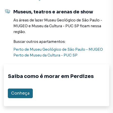
imóveis em São Paulo, especialmente em Perdizes. Isso
porque temos uma equipe de marketing digital focada em
Museus, teatros e arenas de show
produzir campanhas específicas para São Paulo, o que
As áreas de lazer
Museu Geológico de São Paulo -
aumenta muito o número de contatos interessados e
MUGEO
e
Museu da Cultura - PUC SP
ficam nessa
tendo como consequência uma maior chance de vender ou
região.
alugar seu imóvel mais rápido. Contamos também com um
time de programadores, corretores treinados e uma
Buscar outros
apartamentos
:
central de atendimento preparada para atender
Perto de
Museu Geológico de São Paulo - MUGEO
proprietários e inquilinos.
Perto de
Museu da Cultura - PUC SP
Saiba como é morar em
Perdizes
Conheça