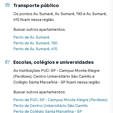
planta em Perdizes e em outras regiões de São Paulo. Aqui
Transporte público
você encontra milhares de ofertas para encontrar o imóvel
que mais combina com seu estilo de vida.
Os pontos
Av. Sumaré
,
Av. Sumaré, 190
e
Av. Sumaré,
415
ficam nessa região.
Negocie seu imóvel de forma totalmente online, com
Buscar outros
apartamentos
:
segurança e tranquilidade. Na Davantage consultoria
imobiliária você consegue comprar ou alugar um imóvel
Perto de
Av. Sumaré
em São Paulo mesmo não estando na cidade e com a
Perto de
Av. Sumaré, 190
praticidade de fazer tudo online, direto do seu computador
Perto de
Av. Sumaré, 415
ou smartphone. Nós criamos soluções inovadoras para
simplificar a relação de proprietários, inquilinos e
Escolas, colégios e universidades
compradores com o mercado imobiliário.
As instituições
PUC-SP - Campus Monte Alegre
(Perdizes)
,
Centro Universitário São Camilo
e
Anuncie seu imóvel! É fácil, rápido e gratuito! A Davantage
Colégio Santa Marcelina - SP
ficam nessa região.
consultoria imobiliária é uma imobiliária digital com
imóveis em diversas cidades do Brasil, incluindo São Paulo.
Buscar outros
apartamentos
:
Perto de
PUC-SP - Campus Monte Alegre (Perdizes)
Na Davantage consultoria imobiliária você consegue
Perto de
Centro Universitário São Camilo
vender ou alugar seu imóvel muito mais rápido do que em
Perto de
Colégio Santa Marcelina - SP
imobiliárias tradicionais. Já vendemos e locamos diversos