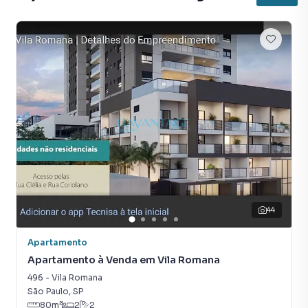
44
Apartamento
Apartamento à Venda em Vila Romana
496
-
Vila Romana
São Paulo
,
SP
80
m²
2
2