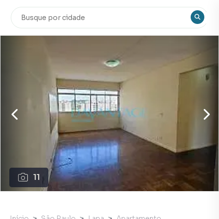
11
Início
São Paulo
Lapa
Apartamento