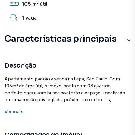
105 m²
útil
1
vaga
Características principais
Circuito Interno TV
Salão de Festas
Descrição
Elevador
Apartamento padrão à venda na Lapa, São Paulo. Com
105m² de área útil, o imóvel conta com 03 quartos,
Taco madeira
perfeito para quem busca conforto e espaço. Localizado
em uma região privilegiada, próximo a comércios,
Andar Alto
restaurantes e ampla infraestrutura. O apartamento está
Ver
mais
desocupado, pronto para receber a mudança da nova
família.Além disso, o imóvel possui uma ótima distribuição
dos cômodos, proporcionando ambientes amplos e bem
Comodidades do imóvel
iluminados. A sala é espaçosa e arejada, ideal para reunir a