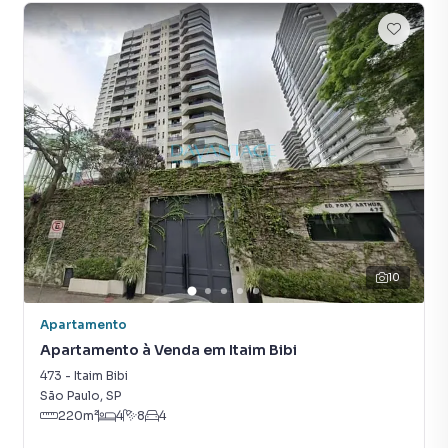
10
Apartamento
Apartamento à Venda em Itaim Bibi
473
-
Itaim Bibi
São Paulo
,
SP
220
m²
4
8
4