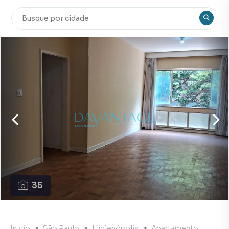
35
Início
São Paulo
Higienópolis
Apartamento