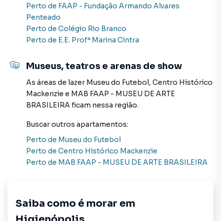
Perto de
FAAP - Fundação Armando Alvares
Negocie seu imóvel de forma totalmente online, com
Penteado
segurança e tranquilidade. Na Davantage consultoria
Perto de
Colégio Rio Branco
imobiliária você consegue comprar ou alugar um imóvel
Perto de
E.E. Profª Marina Cintra
em São Paulo mesmo não estando na cidade e com a
praticidade de fazer tudo online, direto do seu computador
ou smartphone. Nós criamos soluções inovadoras para
Museus, teatros e arenas de show
simplificar a relação de proprietários, inquilinos e
As áreas de lazer
Museu do Futebol
,
Centro Histórico
compradores com o mercado imobiliário.
Mackenzie
e
MAB FAAP - MUSEU DE ARTE
BRASILEIRA
ficam nessa região.
Anuncie seu imóvel! É fácil, rápido e gratuito! A Davantage
consultoria imobiliária é uma imobiliária digital com
Buscar outros
apartamentos
:
imóveis em diversas cidades do Brasil, incluindo São Paulo.
Perto de
Museu do Futebol
Perto de
Centro Histórico Mackenzie
Na Davantage consultoria imobiliária você consegue
Perto de
MAB FAAP - MUSEU DE ARTE BRASILEIRA
vender ou alugar seu imóvel muito mais rápido do que em
imobiliárias tradicionais. Já vendemos e locamos diversos
imóveis em São Paulo, especialmente em Higienópolis.
Isso porque temos uma equipe de marketing digital focada
Saiba como é morar em
em produzir campanhas específicas para São Paulo, o que
Higienópolis