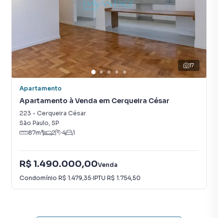
17
Apartamento
Apartamento à Venda em Cerqueira César
223
-
Cerqueira César
São Paulo
,
SP
87
m²
2
4
1
R$ 1.490.000,00
Venda
Condomínio
R$ 1.479,35
·
IPTU
R$ 1.754,50