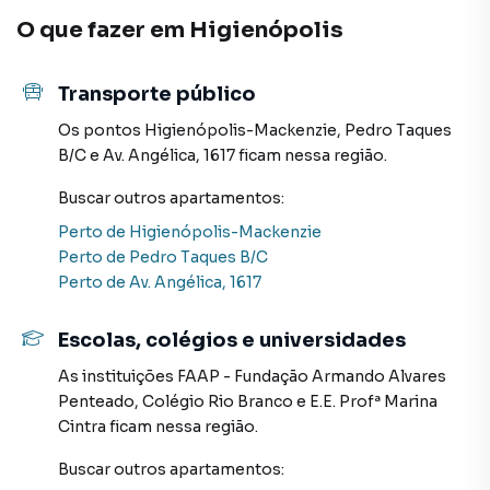
como restaurantes, pizzarias, farmacias, e outros. Local
O que fazer em
Higienópolis
tranquilo, apartamento muito iluminado e arejado
naturalmente. Precisa de modernização mas nada
estrutural.
Transporte público
Os pontos
Higienópolis-Mackenzie
,
Pedro Taques
Apartamento para Venda em região valorizada do bairro
B/C
e
Av. Angélica, 1617
ficam nessa região.
Higienópolis, em São Paulo. Não encontrou o que
Buscar outros
apartamentos
:
procurava ou deseja mais informações sobre
Apartamento em São Paulo? Entre em contato com nossa
Perto de
Higienópolis-Mackenzie
equipe pelo telefone (11) 96351-0116.
Perto de
Pedro Taques B/C
Perto de
Av. Angélica, 1617
A Davantage consultoria imobiliária tem mais opções de
apartamentos, casas residenciais e comerciais, sobrados,
Escolas, colégios e universidades
terrenos, lojas e barracões para venda ou locação, além de
As instituições
FAAP - Fundação Armando Alvares
empreendimentos em construção ou lançamentos na
Penteado
,
Colégio Rio Branco
e
E.E. Profª Marina
planta em Higienópolis e em outras regiões de São Paulo.
Cintra
ficam nessa região.
Aqui você encontra milhares de ofertas para encontrar o
imóvel que mais combina com seu estilo de vida.
Buscar outros
apartamentos
: