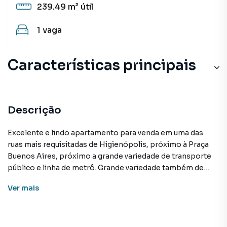
239.49 m²
útil
1
vaga
Características principais
Descrição
Excelente e lindo apartamento para venda em uma das
ruas mais requisitadas de Higienópolis, próximo à Praça
Buenos Aires, próximo a grande variedade de transporte
público e linha de metrô. Grande variedade também de
comércio, como: supermercados, farmácias, hospitais,
Ver
mais
consultórios, academias, restaurantes, pizzaria, e outros.
Fácil acesso ao Shopping Higienópolis, FAAP, Mackenzie,
Colégio Sion, Colégio Rio Branco, O imóvel amplo, muito
iluminado com luz natural, muito arejado e com ambientes