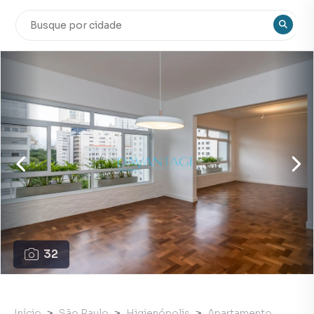
32
Início
São Paulo
Higienópolis
Apartamento