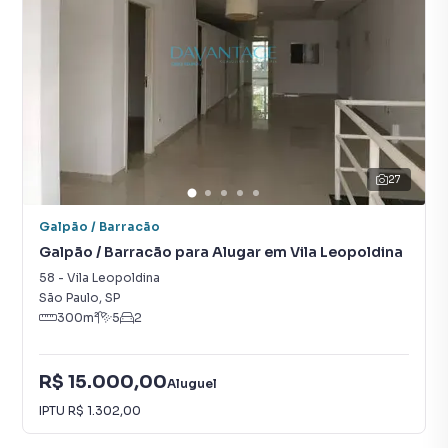
27
Galpão / Barracão
Galpão / Barracão para Alugar em Vila Leopoldina
58
-
Vila Leopoldina
São Paulo
,
SP
300
m²
5
2
R$ 15.000,00
Aluguel
IPTU
R$ 1.302,00