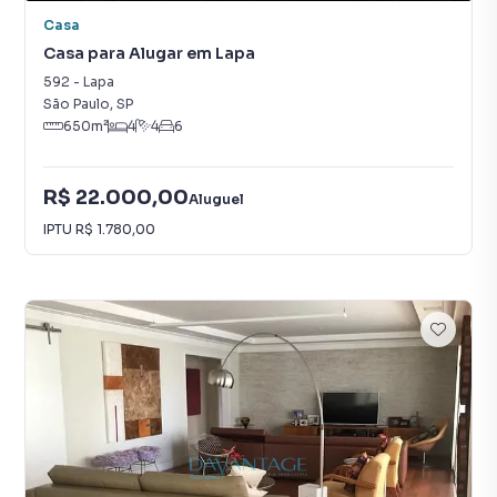
Casa
Casa para Alugar em Lapa
592
-
Lapa
São Paulo
,
SP
650
m²
4
4
6
R$ 22.000,00
Aluguel
IPTU
R$ 1.780,00