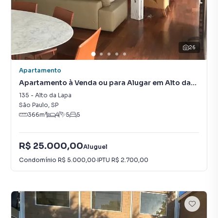
26
Apartamento
Apartamento à Venda ou para Alugar em Alto da
Lapa
135
-
Alto da Lapa
São Paulo
,
SP
366
m²
4
5
5
R$ 25.000,00
Aluguel
Condomínio
R$ 5.000,00
·
IPTU
R$ 2.700,00