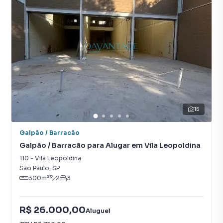
15
Galpão / Barracão
Galpão / Barracão para Alugar em Vila Leopoldina
110
-
Vila Leopoldina
São Paulo
,
SP
300
m²
2
3
R$ 26.000,00
Aluguel