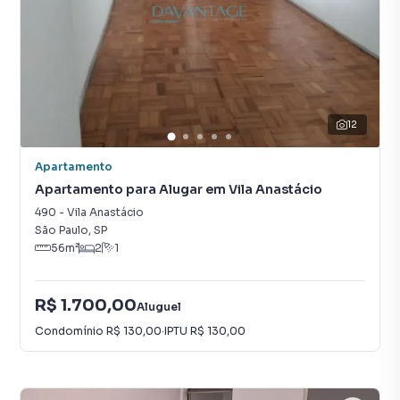
12
Apartamento
Apartamento para Alugar em Vila Anastácio
490
-
Vila Anastácio
São Paulo
,
SP
56
m²
2
1
R$ 1.700,00
Aluguel
Condomínio
R$ 130,00
·
IPTU
R$ 130,00