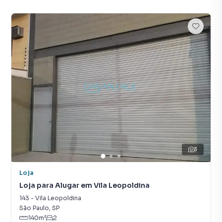
3
Loja
Loja para Alugar em Vila Leopoldina
143
-
Vila Leopoldina
São Paulo
,
SP
140
m²
2