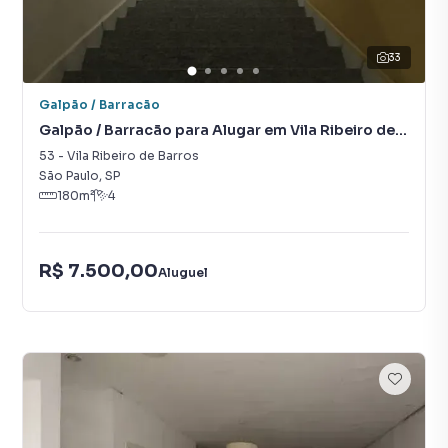
33
Galpão / Barracão
Galpão / Barracão para Alugar em Vila Ribeiro de
Barros
53
-
Vila Ribeiro de Barros
São Paulo
,
SP
180
m²
4
R$ 7.500,00
Aluguel