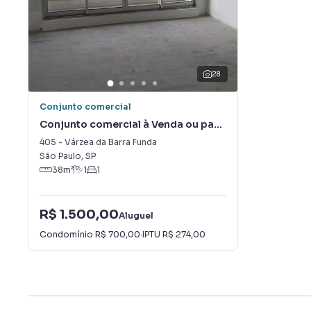
28
Conjunto comercial
Conjunto comercial à Venda ou para
Alugar em Várzea da Barra Funda
405
-
Várzea da Barra Funda
São Paulo
,
SP
38
m²
1
1
R$ 1.500,00
Aluguel
Condomínio
R$ 700,00
·
IPTU
R$ 274,00