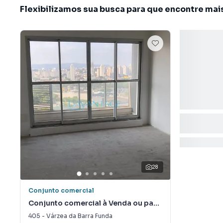
Flexibilizamos sua busca para que encontre mai
28
Conjunto comercial
Conjunto comercial à Venda ou para
Alugar em Várzea da Barra Funda
405
-
Várzea da Barra Funda