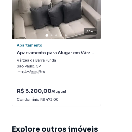
14
Apartamento
Apartamento para Alugar em Várzea
da Barra Funda
Várzea da Barra Funda
São Paulo
,
SP
64
m²
2
4
R$ 3.200,00
Aluguel
Condomínio
R$ 473,00
Explore outros imóveis