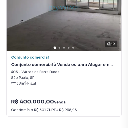
40
Conjunto comercial
Conjunto comercial à Venda ou para Alugar em
Várzea da Barra Funda
405
-
Várzea da Barra Funda
São Paulo
,
SP
38
m²
1
1
R$ 400.000,00
Venda
Condomínio
R$ 601,71
·
IPTU
R$ 235,95