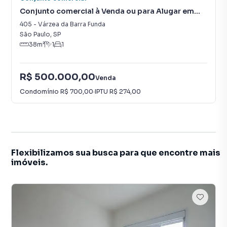
Conjunto comercial à Venda ou para Alugar em
Várzea da Barra Funda
405
-
Várzea da Barra Funda
São Paulo
,
SP
38
m²
1
1
R$ 500.000,00
Venda
Condomínio
R$ 700,00
·
IPTU
R$ 274,00
Flexibilizamos sua busca para que encontre mais
imóveis.