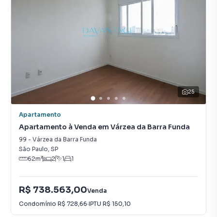
25
Apartamento
Apartamento à Venda em Várzea da Barra Funda
99
-
Várzea da Barra Funda
São Paulo
,
SP
62
m²
2
1
1
R$ 738.563,00
Venda
Condomínio
R$ 728,66
·
IPTU
R$ 150,10