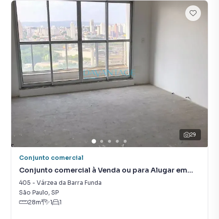
29
Conjunto comercial
Conjunto comercial à Venda ou para Alugar em
Várzea da Barra Funda
405
-
Várzea da Barra Funda
São Paulo
,
SP
28
m²
1
1