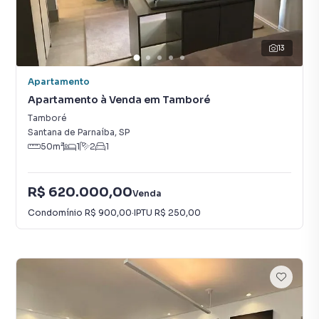
13
Apartamento
Apartamento à Venda em Tamboré
Tamboré
Santana de Parnaíba
,
SP
50
m²
1
2
1
R$ 620.000,00
Venda
Condomínio
R$ 900,00
·
IPTU
R$ 250,00