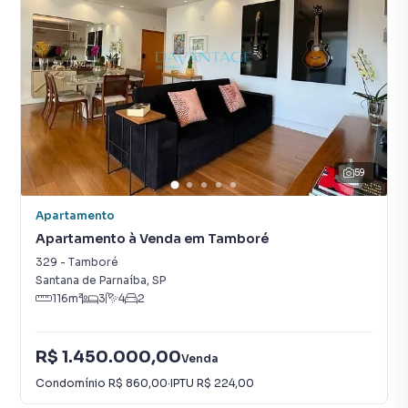
59
Apartamento
Apartamento à Venda em Tamboré
329
-
Tamboré
Santana de Parnaíba
,
SP
116
m²
3
4
2
R$ 1.450.000,00
Venda
Condomínio
R$ 860,00
·
IPTU
R$ 224,00