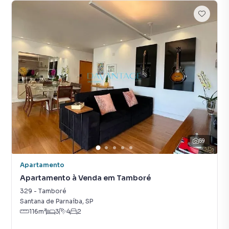
59
Apartamento
Apartamento à Venda em Tamboré
329
-
Tamboré
Santana de Parnaíba
,
SP
116
m²
3
4
2