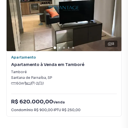
13
Apartamento
Apartamento à Venda em Tamboré
Tamboré
Santana de Parnaíba
,
SP
50
m²
1
2
1
R$ 620.000,00
Venda
Condomínio
R$ 900,00
·
IPTU
R$ 250,00